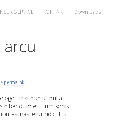
NSER SERVICE
KONTAKT
Downloads
t arcu
he
permalink
.
 eget, tristique ut nulla.
us bibendum et. Cum sociis
ontes, nascetur ridiculus