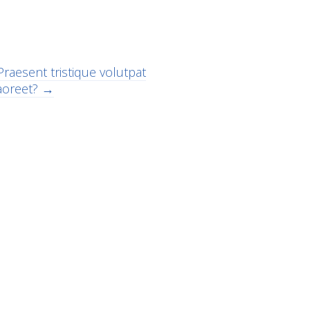
Praesent tristique volutpat
laoreet?
→