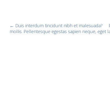
Post
←
Duis interdum tincidunt nibh et malesuada?
mollis. Pellentesque egestas sapien neque, eget 
navigation