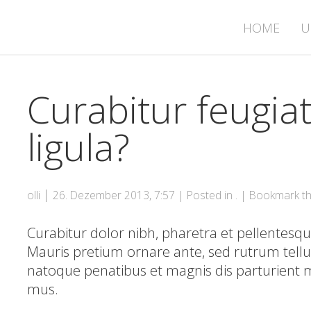
HOME
U
Curabitur feugia
ligula?
|
olli
26. Dezember 2013, 7:57
| Posted in . | Bookmark t
Curabitur dolor nibh, pharetra et pellentesque
Mauris pretium ornare ante, sed rutrum tell
natoque penatibus et magnis dis parturient m
mus.